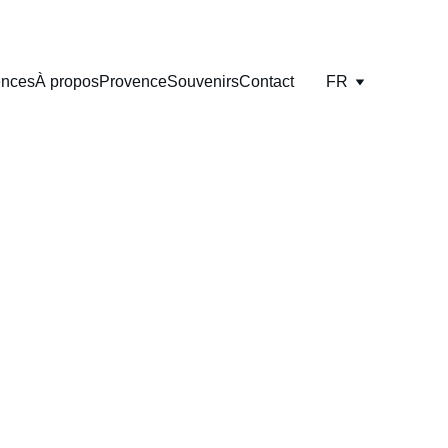
ences
À propos
Provence
Souvenirs
Contact
FR